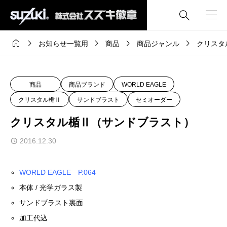






お知らせ一覧用
商品
商品ジャンル
クリスタ
商品
商品ブランド
WORLD EAGLE
クリスタル楯Ⅱ
サンドブラスト
セミオーダー
クリスタル楯Ⅱ（サンドブラスト）
2016.12.30
WORLD EAGLE P.064
本体 / 光学ガラス製
サンドブラスト裏面
加工代込